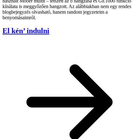
használt Mooer multit – tetszett az ő hangzása és GE1000 funkció
kínálata is meggyőzően hangzott. Az alábbiakban nem egy rendes
blogbejegyzés olvasható, hanem random jegyzeteim a
benyomásaimról.
El kén’ indulni