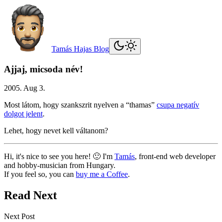
Tamás Hajas Blog
Ajjaj, micsoda név!
2005. Aug 3.
Most látom, hogy szankszrit nyelven a “thamas”
csupa negatív
dolgot jelent
.
Lehet, hogy nevet kell váltanom?
Hi, it's nice to see you here! 🙂 I'm
Tamás
, front-end web developer
and hobby-musician from Hungary.
If you feel so, you can
buy me a Coffee
.
Read Next
Next Post